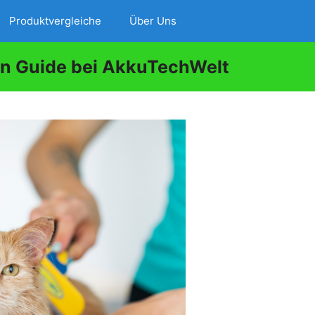
Produktvergleiche
Über Uns
in Guide bei AkkuTechWelt