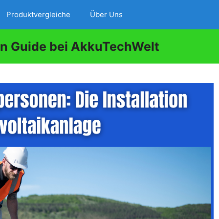
Produktvergleiche
Über Uns
in Guide bei AkkuTechWelt