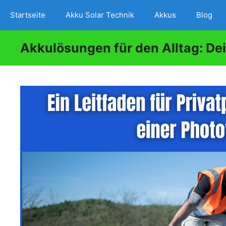
Zum
Startseite
Akku Solar Technik
Akkus
Blog
Inhalt
springen
Akkulösungen für den Alltag: De