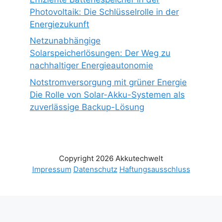
Photovoltaik: Die Schlüsselrolle in der
Energiezukunft
Netzunabhängige
Solarspeicherlösungen: Der Weg zu
nachhaltiger Energieautonomie
Notstromversorgung mit grüner Energie
Die Rolle von Solar-Akku-Systemen als
zuverlässige Backup-Lösung
Copyright 2026 Akkutechwelt
Impressum
Datenschutz
Haftungsausschluss